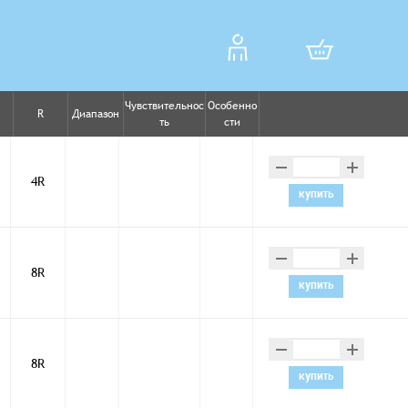
Чувствительнос
Особенно
R
Диапазон
ть
сти
–
+
4R
купить
–
+
8R
купить
–
+
8R
купить