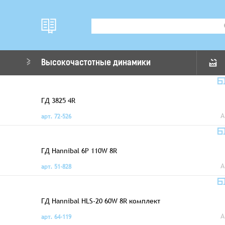
Высокочастотные динамики
ГД 3825 4R
A
арт. 72-526
ГД Hannibal 6P 110W 8R
A
арт. 51-828
ГД Hannibal HLS-20 60W 8R комплект
A
арт. 64-119