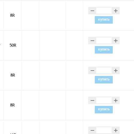
–
+
8R
купить
–
+
т
50R
купить
–
+
8R
купить
–
+
8R
купить
–
+