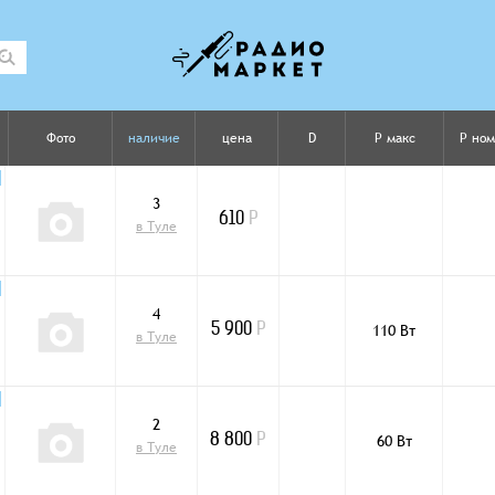
Фото
наличие
цена
D
P макс
P ном
3
610
Р
в Туле
4
110 Вт
5 900
Р
в Туле
2
60 Вт
8 800
Р
в Туле