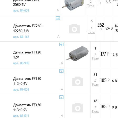
в
6 В
2580 6V
Р
Туле
A
арт. 84-603
9
6
Двигатель FC260-
262
в
24 В
2
12250 24V
Р
Туле
A
арт. 86-162
1
Двигатель FF120
в
12 В
177
Р
12V
Туле
A
арт. 08-990
31
Двигатель FF130-
в
6 В
185
Р
11340 6V
Туле
A
арт. 89-003
18
Двигатель FF130-
в
9 В
185
Р
11340 9V
Туле
A
арт. 82-011