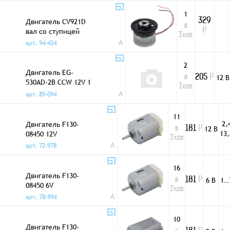
1
Двигатель CV921D
329
в
вал со ступицей
Р
Туле
A
арт. 94-424
2
Двигатель EG-
в
12 В
205
Р
530AD-2B CCW 12V 1
Туле
скорость
A
арт. 85-094
11
2,
Двигатель F130-
в
12 В
181
Р
13,
08450 12V
Туле
A
арт. 72-978
16
Двигатель F130-
в
6 В
1…
181
Р
08450 6V
Туле
A
арт. 78-994
10
Двигатель F130-