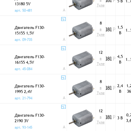
в
5 В
1…
181
Р
13180 5V
Туле
A
арт. 50-481
8
1,5
Двигатель F130-
в
1…
181
Р
В
15155 1,5V
Туле
A
арт. 09-735
12
4,5
Двигатель F130-
в
1…
181
Р
В
16155 4,5V
Туле
A
арт. 45-084
8
2,4
1,
Двигатель F130-
в
181
Р
В
36
1995 2,4V
Туле
A
арт. 21-794
12
0,
Двигатель F130-
в
3 В
181
Р
3,
2190 3V
Туле
A
арт. 93-145