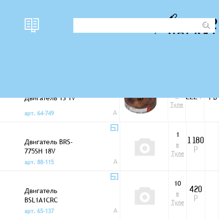
наличи
Фото
цена
U ном
Двигатели
е
11
в
Двигатель 1S 1V
1 В
222
Р
Туле
A
арт. 64-749
1
Двигатель BRS-
1 180
в
775SH 18V
Р
Туле
A
арт. 88-115
10
Двигатель
420
в
BSL1A1CRC
Р
Туле
A
арт. 65-137