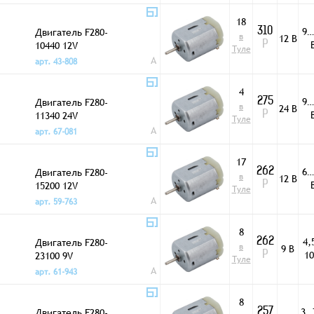
18
9…
Двигатель F280-
310
в
12 В
10440 12V
Р
Туле
A
арт. 43-808
4
9…
Двигатель F280-
275
в
24 В
11340 24V
Р
Туле
A
арт. 67-081
17
6…
Двигатель F280-
262
в
12 В
15200 12V
Р
Туле
A
арт. 59-763
8
4,
Двигатель F280-
262
в
9 В
10
23100 9V
Р
Туле
A
арт. 61-943
8
3…
Двигатель F280-
257