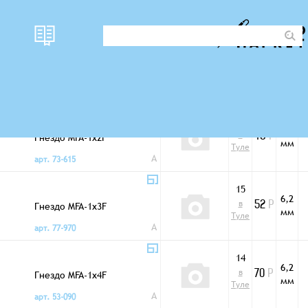
наличи
Фото
цена
Шаг
Разъемы MFA
е
3354
6,2
в
Гнездо MFA-1x2F
48
Р
мм
Туле
A
арт. 73-615
15
6,2
в
Гнездо MFA-1x3F
52
Р
мм
Туле
A
арт. 77-970
14
6,2
в
Гнездо MFA-1x4F
70
Р
мм
Туле
A
арт. 53-090