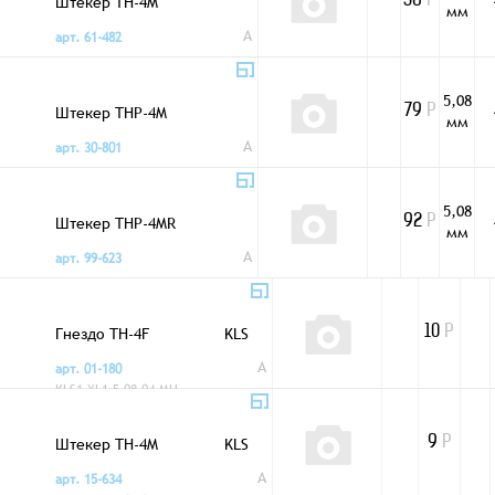
Штекер TH-4M
36
Р
мм
A
арт. 61-482
5,08
Штекер THP-4M
79
Р
мм
A
арт. 30-801
5,08
Штекер THP-4MR
92
Р
мм
A
арт. 99-623
Гнездо TH-4F
KLS
10
Р
A
арт. 01-180
KLS1-XL1-5.08-04-MH
Штекер TH-4M
KLS
9
Р
A
арт. 15-634