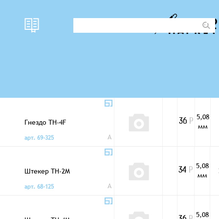
5,08
Гнездо TH-2F
34
Р
мм
A
арт. 16-786
5,08
Гнездо TH-4F
36
Р
мм
A
арт. 69-325
5,08
Штекер TH-2M
34
Р
мм
A
арт. 68-125
5,08