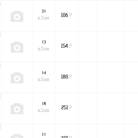
31
106
Р
в Туле
13
154
Р
в Туле
14
180
Р
в Туле
18
251
Р
в Туле
11