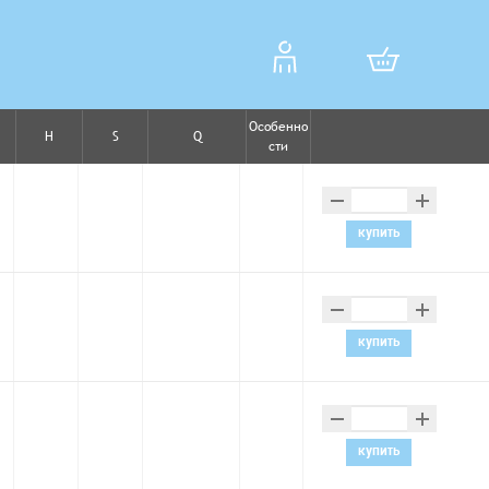
Особенно
H
S
Q
сти
–
+
купить
–
+
купить
–
+
купить