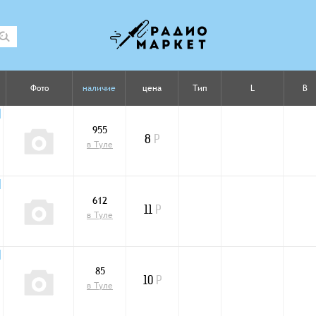
Фото
наличие
цена
Тип
L
B
955
8
Р
в Туле
612
11
Р
в Туле
85
10
Р
в Туле