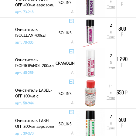
в
SOLINS
OFF 400мл аэрозоль
Р
Туле
Solins
A
арт. 73-218
2
Очиститель
800
в
SOLINS
ISOCLEAN 400мл
Р
Туле
аэрозоль Solins
A
арт. 70-305
2
Очиститель
1 290
в
CRAMOLIN
ISOPROPANOL 200мл
Р
Туле
аэрозоль
A
арт. 40-259
11
Очиститель LABEL-
в
SOLINS
350
Р
OFF 100мл с
Туле
кисточкой
A
арт. 58-944
7
Очиститель LABEL-
600
в
SOLINS
OFF 200мл аэрозоль
Р
Туле
Solins
A
арт. 39-370