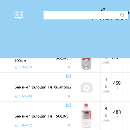
При
наличи
Фото
цена
ене
Очищающие жидкости
е
е
23
Бензин "Калоша"
в
SOLINS
178
Р
100мл
Туле
A
арт. 94-539
1
459
в
Бензин "Калоша" 1л
Химпром
Р
Туле
A
арт. 69-048
9
480
в
Бензин "Калоша" 1л
SOLINS
Р
Туле
A
арт. 84-452