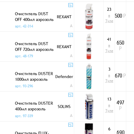
пос
23
е
Очиститель DUST
в
пай
REXANT
500
Р
OFF 400мл аэрозоль
Туле
и.
A
арт. 42-314
41
Очиститель DUST
650
в
REXANT
OFF 720мл аэрозоль
Р
Туле
A
арт. 48-179
3
Очиститель DUSTER
в
Defender
670
Р
1000мл аэрозоль
Туле
A
арт. 93-296
13
Очиститель DUSTER
497
в
SOLINS
400мл аэрозоль
Р
Туле
Solins
A
арт. 97-339
6
Очиститель FLUX-
690