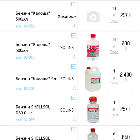
11
Бензин "Калоша"
в
Химпром
257
Р
500мл
Туле
A
арт. 69-952
14
Бензин "Калоша"
280
в
SOLINS
500мл
Р
Туле
A
арт. 07-013
1
2 400
в
Бензин "Калоша" 5л
SOLINS
Р
Туле
A
арт. 85-301
1
Бензин SHELLSOL
в
SOLINS
257
Р
D60 0,1л
Туле
A
арт. 32-095
6
Бензин SHELLSOL
850