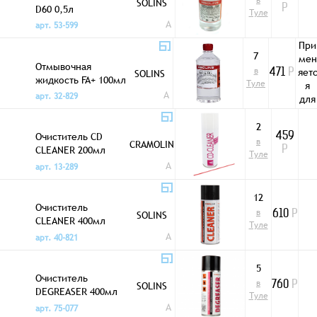
в
SOLINS
D60 0,5л
Р
Туле
A
арт. 53-599
При
7
мен
Отмывочная
в
яет
SOLINS
471
Р
жидкость FA+ 100мл
Туле
я
A
арт. 32-829
для
уда
ени
2
Очиститель CD
459
ост
в
CRAMOLIN
CLEANER 200мл
Р
тко
Туле
аэрозоль
A
фл
арт. 13-289
сов
и
12
Очиститель
про
в
SOLINS
610
Р
CLEANER 400мл
дук
Туле
аэрозоль Solins
ов
A
арт. 40-821
реа
ции
5
с
Очиститель
в
SOLINS
760
Р
печ
DEGREASER 400мл
Туле
тны
аэрозоль Solins
A
арт. 75-077
пла