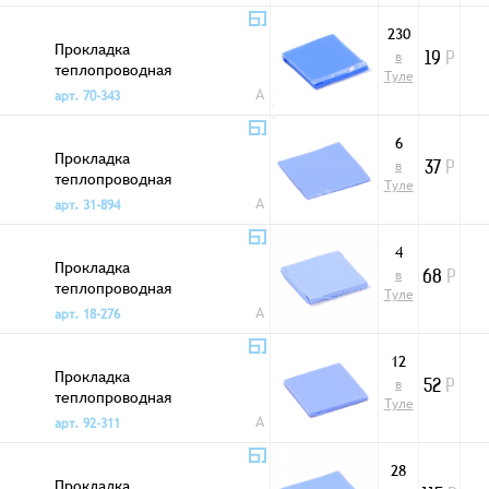
230
Прокладка
в
19
Р
теплопроводная
Туле
10x10x1мм
A
арт. 70-343
6
Прокладка
в
37
Р
теплопроводная
Туле
15x15x0,5мм
A
арт. 31-894
4
Прокладка
в
68
Р
теплопроводная
Туле
15x15x1,5мм
A
арт. 18-276
12
Прокладка
в
52
Р
теплопроводная
Туле
15x15x1мм
A
арт. 92-311
28
Прокладка