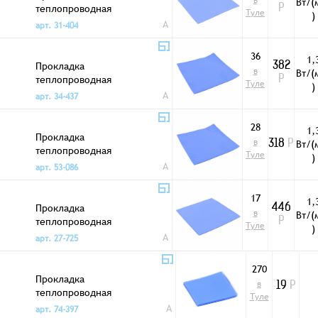
в
Вт/(
теплопроводная
Р
Туле
)
100x100x0,5мм
A
арт. 31-404
36
1,
Прокладка
382
в
Вт/(
теплопроводная
Р
Туле
)
100x100x1,5мм
A
арт. 34-437
28
1,
Прокладка
в
Вт/(
318
Р
теплопроводная
Туле
)
100x100x1мм
A
арт. 53-086
17
1,
Прокладка
446
в
Вт/(
теплопроводная
Р
Туле
)
100x100x2мм
A
арт. 27-725
270
Прокладка
в
19
Р
теплопроводная
Туле
10x10x0,5мм
A
арт. 74-397