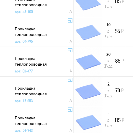
в
115
Р
теплопроводная
Туле
200x200x0,2мм
A
арт. 43-100
10
Прокладка
в
55
Р
теплопроводная
Туле
20x20x0,5мм
A
арт. 04-795
20
Прокладка
в
85
Р
теплопроводная
Туле
20x20x1,5мм
A
арт. 02-477
2
Прокладка
в
70
Р
теплопроводная
Туле
20x20x1мм
A
арт. 15-653
4
Прокладка
в
115
Р
теплопроводная
Туле
25x25x1,5мм
A
арт. 56-943