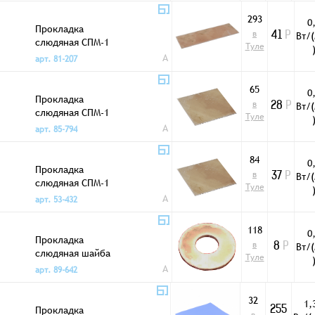
293
0
Прокладка
в
Вт/
41
Р
слюдяная СПМ-1
Туле
35х100х0,5мм
A
арт. 81-207
65
0
Прокладка
в
Вт/
28
Р
слюдяная СПМ-1
Туле
40х60х0,4мм
A
арт. 85-794
84
0
Прокладка
в
Вт/
37
Р
слюдяная СПМ-1
Туле
40х60х0,5мм
A
арт. 53-432
118
0
Прокладка
в
Вт/
8
Р
слюдяная шайба
Туле
04х12мм
A
арт. 89-642
32
1,
Прокладка
255