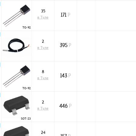
35
171
Р
в Туле
TO-92
2
395
Р
в Туле
8
143
Р
в Туле
TO-92
2
446
Р
в Туле
SOT-23
24