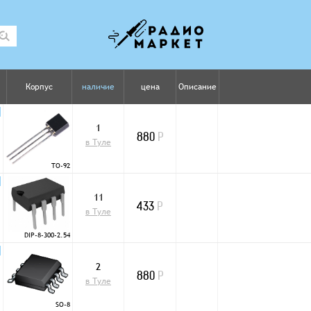
Корпус
наличие
цена
Описание
1
880
Р
в Туле
TO-92
11
433
Р
в Туле
DIP-8-300-2.54
2
880
Р
в Туле
SO-8