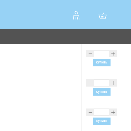
–
+
купить
–
+
купить
–
+
купить