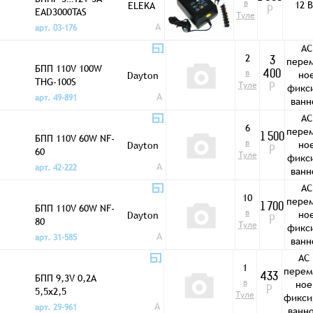
в
12 В
ELEKA
EAD3000TAS
Р
Туле
A
арт. 03-176
AC
2
пере
3
БПП 110V 100W
в
но
Dayton
400
THG-100S
Туле
фикс
Р
A
арт. 49-891
ванн
AC
6
пере
БПП 110V 60W NF-
1 500
в
но
Dayton
60
Р
Туле
фикс
A
арт. 42-222
ванн
AC
10
пере
БПП 110V 60W NF-
1 700
в
но
Dayton
80
Р
Туле
фикс
A
арт. 31-585
ванн
AC
1
перем
БПП 9,3V 0,2A
433
в
ное
5,5x2,5
Р
Туле
фикси
A
арт. 29-961
ванн