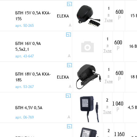
1
БПН 15V 0,5A KXA-
600
в
15 
ELEKA
15S
Р
Туле
A
арт. 50-265
1
БПН 16V 0,9A
600
в
16 В
5,5x2,1
Р
Туле
A
арт. 43-647
1
БПН 18V 0,5A KXA-
600
в
18 
ELEKA
18S
Р
Туле
A
арт. 53-267
2
1 040
в
БПН 4,5V 0,5A
4,5 
Р
Туле
A
арт. 06-769
2
1 160