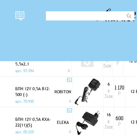
наличи
Фото
цена
Сетевые адаптеры
е
1
БПН 12V 0,2A
433
в
12 В
5,5x2,1
Р
Туле
A
арт. 57-394
6
БПН 12V 0,5A B12-
1 170
в
12 
ROBITON
500 (-)
Р
Туле
A
арт. 70-930
16
БПН 12V 0,5A KXA-
600
в
12 
ELEKA
22(11)(S)
Р
Туле
A
арт. 05-225