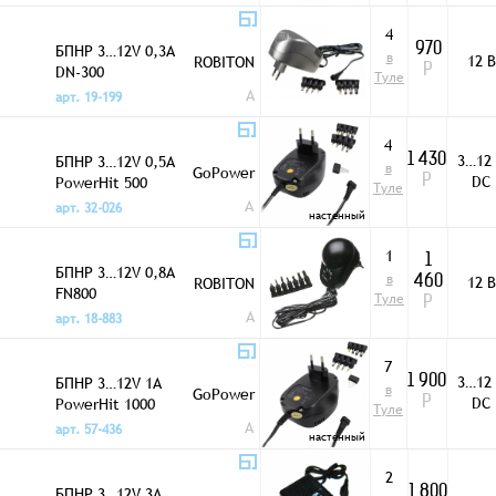
4
БПНР 3…12V 0,3A
970
в
12 В
ROBITON
DN-300
Р
Туле
A
арт. 19-199
4
3…12
БПНР 3…12V 0,5A
1 430
в
GoPower
DC
PowerHit 500
Р
Туле
A
арт. 32-026
настенный
1
1
БПНР 3…12V 0,8A
в
12 В
ROBITON
460
FN800
Туле
Р
A
арт. 18-883
7
3…12
БПНР 3…12V 1A
1 900
в
GoPower
DC
PowerHit 1000
Р
Туле
A
арт. 57-436
настенный
2
БПНР 3…12V 3A
1 800