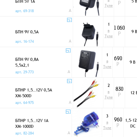
в
БПН 5V 1A
5 
Р
Туле
A
арт. 69-318
1
1 060
в
БПН 9V 0,5A
9 
Р
Туле
A
арт. 16-174
1
БПН 9V 0,8A
690
в
9 В
5,5x2,1
Р
Туле
A
арт. 29-773
2
БПНР 1,5…12V 0,5A
830
в
12 
XM-500D
Р
Туле
A
арт. 64-975
3
1,5-12
БПНР 1,5…12V 1A
960
в
DC
XM-1000D
Р
Туле
A
арт. 82-284