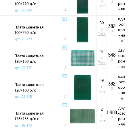
в
рон
100/220 д/с
Р
Туле
няя
A
арт. 59-983
одн
50
ост
Плата макетная
382
в
оро
100/220 о/с
Р
Туле
ння
A
арт. 23-229
я
дву
51
хсто
Плата макетная
548
в
рон
120/180 д/с
Р
Туле
няя
A
арт. 73-727
одн
49
ост
Плата макетная
382
в
оро
120/180 о/с
Р
Туле
ння
A
арт. 23-710
я
дву
2
Плата макетная
хсто
1 900
в
126/233 д/с с
рон
Р
Туле
креп.отв. 3DM
няя
A
арт. 88-173