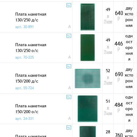
дву
49
хсто
Плата макетная
640
в
рон
130/250 д/с
Р
Туле
няя
A
арт. 30-891
одн
49
ост
Плата макетная
446
в
оро
130/250 о/с
Р
Туле
ння
A
арт. 70-225
я
дву
52
хсто
Плата макетная
690
в
рон
150/200 д/с
Р
Туле
няя
A
арт. 55-724
одн
51
ост
Плата макетная
484
в
оро
150/200 о/с
Р
Туле
ння
A
арт. 24-331
я
дву
28
хсто
Плата макетная
760