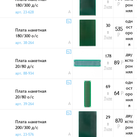
в
рон
180/300 д/с
Р
Туле
няя
A
арт. 23-628
одн
30
ост
Плата макетная
535
в
оро
180/300 о/с
Р
Туле
ння
A
арт. 38-264
я
дву
178
хсто
Плата макетная
в
89
Р
рон
20/80 д/с
Туле
няя
A
арт. 88-934
одн
69
ост
Плата макетная
в
оро
64
Р
20/80 о/с
Туле
ння
A
арт. 39-264
я
дву
29
хсто
Плата макетная
870
в
рон
200/300 д/с
Р
Туле
няя
A
арт. 23-576