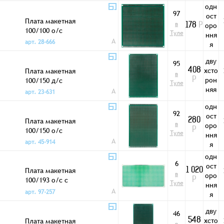
одн
97
ост
Плата макетная
в
оро
178
Р
100/100 о/с
Туле
ння
A
арт. 28-666
я
дву
95
хсто
Плата макетная
408
в
рон
100/150 д/с
Р
Туле
няя
A
арт. 23-631
одн
92
ост
Плата макетная
280
в
оро
100/150 о/с
Р
Туле
ння
A
арт. 45-914
я
одн
6
ост
Плата макетная
1 020
в
оро
100/193 о/с с
Р
Туле
ння
креп.отв. 2DM_1L
A
арт. 97-257
я
дву
46
хсто
Плата макетная
548