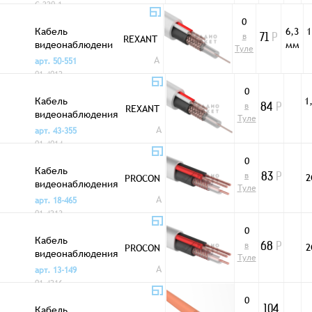
C-220-1
0
Кабель
6,3
1
в
REXANT
71
Р
видеонаблюдени
мм
Туле
я КВК-В-1,5
A
арт. 50-551
2x0,5мм²
01-4012
0
Кабель
1
в
REXANT
84
Р
видеонаблюдения
Туле
КВК-В-1,5
A
арт. 43-355
2x0,75мм²
01-4014
0
Кабель
в
2
PROCON
83
Р
видеонаблюдения
Туле
КВК-В-2 2x0,5мм²
A
арт. 18-465
01-4213
0
Кабель
в
2
PROCON
68
Р
видеонаблюдения
Туле
КВК-В-2 2x0,5мм²
A
арт. 13-149
CCA
01-4216
0
Кабель
104