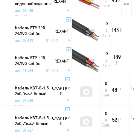
в
REXANT
45
Р
видеонаблюдения
мм
Туле
ШВЭП 4x0,12мм²
A
арт. 26-468
черный
01-4034
0
Кабель FTP 2PR
в
REXANT
143
Р
24AWG Cat 5e
Туле
2x0,75мм²
A
арт. 57-672
01-4042
уличный
0
Кабель FTP 4PR
189
в
REXANT
24AWG Cat 5e
Р
Туле
2x0,75мм²
A
арт. 16-034
01-4044
уличный
0
1
Кабель KBТ-B-1,5
СМАРТКИ
в
48
Р
2x0,5мм² белый
П
Туле
A
арт. 97-918
C-218-1
0
1
Кабель KBТ-B-1,5
СМАРТКИ
в
52
Р
2x0,75мм² белый
П
Туле
A
арт. 08-827