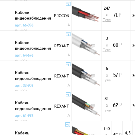
01-4215
247
Кабель
в
2
PROCON
71
Р
видеонаблюдения
Туле
КВК-П-2
A
арт. 66-996
2x0,75мм² улич
01-4109
CCA
3
Кабель
в
3
REXANT
60
Р
видеонаблюдения
Туле
ККСВ-В 2x0,5мм
A
арт. 64-676
белый
01-4001
6
Кабель
в
3
REXANT
57
Р
видеонаблюдения
Туле
ККСВ-П 2x0,5мм
A
арт. 33-903
черный
01-4002
81
Кабель
в
3
REXANT
62
Р
видеонаблюдения
Туле
ККСВ-П 4x0,5мм
A
арт. 61-992
черный
01-4022
140
Кабель
4,5