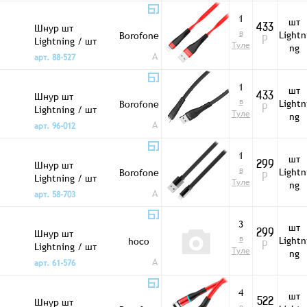
1
шт
Шнур шт
433
в
Lightn
Borofone
Lightning / шт
Р
Туле
ng
USB-A 1,2м BU4
A
арт. 88-527
красный
1
шт
Шнур шт
433
в
Lightn
Borofone
Lightning / шт
Р
Туле
ng
USB-A 1,2м BU4
A
арт. 96-012
черный
1
шт
Шнур шт
299
в
Lightn
Borofone
Lightning / шт
Р
Туле
ng
USB-A 1,2м BU8
A
арт. 58-703
черный
3
шт
Шнур шт
299
в
Lightn
hoco
Lightning / шт
Р
Туле
ng
USB-A 1,2м UPL11
A
арт. 61-576
силик черн
4
шт
Шнур шт
522