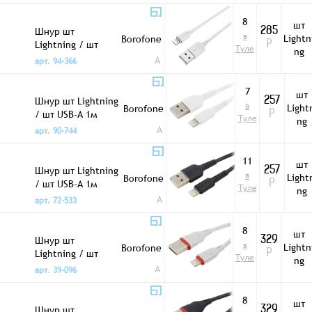
8
шт
Шнур шт
285
в
Lightn
Borofone
Lightning / шт
Р
Туле
ng
USB-A 1м BX14
A
арт. 94-366
белый
7
шт
Шнур шт Lightning
257
в
Light
Borofone
/ шт USB-A 1м
Р
Туле
ng
BX16 белый
A
арт. 90-744
11
шт
Шнур шт Lightning
257
в
Light
Borofone
/ шт USB-A 1м
Р
Туле
ng
BX16 черный
A
арт. 72-533
8
шт
Шнур шт
329
в
Lightn
Borofone
Lightning / шт
Р
Туле
ng
USB-A 1м BX17
A
арт. 39-096
силикон белый
8
шт
Шнур шт
329