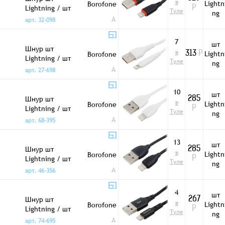
в
Lightn
Borofone
Lightning / шт
Р
Туле
ng
USB-A 1м BX17
A
арт. 32-098
силикон черный
7
шт
Шнур шт
в
Lightn
Borofone
313
Р
Lightning / шт
Туле
ng
USB-A 1м BX18
A
арт. 27-698
белый
10
шт
Шнур шт
285
в
Lightn
Borofone
Lightning / шт
Р
Туле
ng
USB-A 1м BX19
A
арт. 68-395
силикон белый
13
шт
Шнур шт
285
в
Lightn
Borofone
Lightning / шт
Р
Туле
ng
USB-A 1м BX19
A
арт. 46-356
силикон черный
4
шт
Шнур шт
267
в
Lightn
Borofone
Lightning / шт
Р
Туле
ng
USB-A 1м BX20
A
арт. 74-695