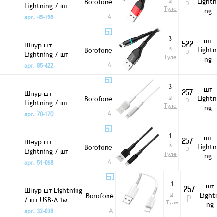
в
Lightn
Borofone
Lightning / шт
Р
Туле
ng
USB-A 1м BU16
A
арт. 45-198
красный
3
шт
Шнур шт
522
в
Lightn
Borofone
Lightning / шт
Р
Туле
ng
USB-A 1м BU16
A
арт. 85-422
черный
3
шт
Шнур шт
257
в
Lightn
Borofone
Lightning / шт
Р
Туле
ng
USB-A 1м BX1
A
арт. 70-170
белый
1
шт
Шнур шт
257
в
Lightn
Borofone
Lightning / шт
Р
Туле
ng
USB-A 1м BX1
A
арт. 51-068
черный
1
шт
Шнур шт Lightning
257
в
Light
Borofone
/ шт USB-A 1м
Р
Туле
ng
BX11 белый
A
арт. 32-038