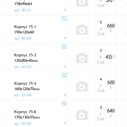
в
570
Р
158x90x64
Туле
A
арт. 90-311
5
Корпус 15-1
660
в
190x120x60
Р
Туле
A
арт. 85-249
7
Корпус 15-3
в
415
Р
120x80x40мм
Туле
A
арт. 82-343
4
Корпус 15-4
620
в
160x120x70мм
Р
Туле
A
арт. 33-246
3
Корпус 15-6
640
в
170x130x55мм
Р
Туле
A
арт. 85-102