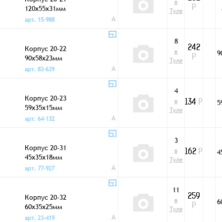
в
120x55x31мм
Р
Туле
A
арт. 15-988
8
Корпус 20-22
242
в
9
90x58x23мм
Р
Туле
A
арт. 83-639
4
Корпус 20-23
в
5
134
Р
59x35x15мм
Туле
A
арт. 64-132
3
Корпус 20-31
в
4
162
Р
45x35x18мм
Туле
A
арт. 77-927
11
Корпус 20-32
259
в
6
60x35x25мм
Р
Туле
A
арт. 23-419