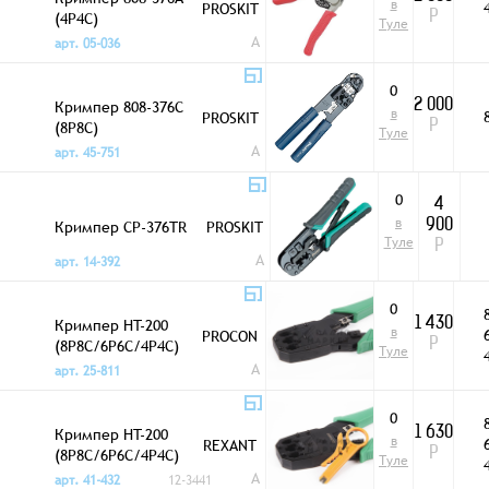
в
PROSKIT
(4P4C)
Р
Туле
A
арт. 05-036
0
Кримпер 808-376C
2 000
в
PROSKIT
(8P8C)
Р
Туле
A
арт. 45-751
0
4
в
Кримпер CP-376TR
PROSKIT
900
Туле
Р
A
арт. 14-392
0
Кримпер HT-200
1 430
в
PROCON
(8P8C/6P6C/4P4C)
Р
Туле
A
арт. 25-811
0
Кримпер HT-200
1 630
в
REXANT
(8P8C/6P6C/4P4C)
Р
Туле
A
арт. 41-432
12-3441