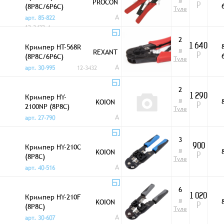
в
PROCON
(8P8C/6P6C)
Р
Туле
A
арт. 85-822
12-3432-4
2
Кримпер HT-568R
1 640
в
REXANT
(8P8C/6P6C)
Р
Туле
A
арт. 30-995
12-3432
2
Кримпер HY-
1 290
в
KOION
2100NP (8P8C)
Р
Туле
A
арт. 27-790
3
Кримпер HY-210C
900
в
KOION
(8P8C)
Р
Туле
A
арт. 40-516
6
Кримпер HY-210F
1 020
в
KOION
(8P8C)
Р
Туле
A
арт. 30-607