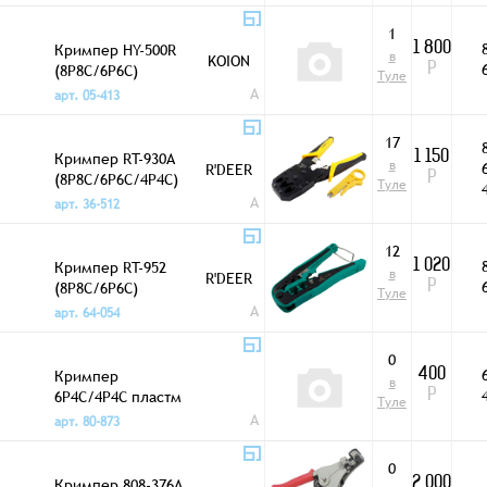
1
Кримпер HY-500R
1 800
в
KOION
(8P8C/6P6C)
Р
Туле
A
арт. 05-413
17
Кримпер RT-930A
1 150
в
R'DEER
(8P8C/6P6C/4P4C)
Р
Туле
A
арт. 36-512
12
Кримпер RT-952
1 020
в
R'DEER
(8P8C/6P6C)
Р
Туле
A
арт. 64-054
0
Кримпер
400
в
6P4C/4P4C пластм
Р
Туле
A
арт. 80-873
0
Кримпер 808-376A
2 000