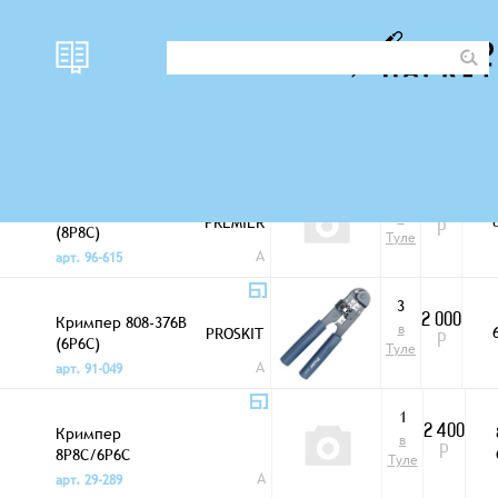
наличи
Фото
цена
Кримперы телефонные
е
0
Кримпер 8-142
760
в
PREMIER
(8P8C)
Р
Туле
A
арт. 96-615
3
Кримпер 808-376B
2 000
в
PROSKIT
(6P6C)
Р
Туле
A
арт. 91-049
1
Кримпер
2 400
в
8P8C/6P6C
Р
Туле
A
арт. 29-289