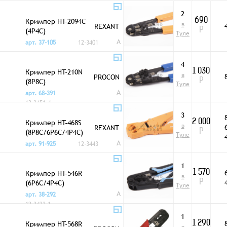
2
Кримпер HT-2094C
690
в
REXANT
(4P4C)
Р
Туле
A
арт. 37-105
12-3401
4
Кримпер HT-210N
1 030
в
PROCON
(8P8C)
Р
Туле
A
арт. 68-391
12-3451-4
3
Кримпер HT-468S
2 000
в
REXANT
(8P8C/6P6C/4P4C)
Р
Туле
A
арт. 91-925
12-3443
1
Кримпер HT-546R
1 570
в
(6P6C/4P4C)
Р
Туле
A
арт. 38-292
12-3423-1
1
Кримпер HT-568R
1 290