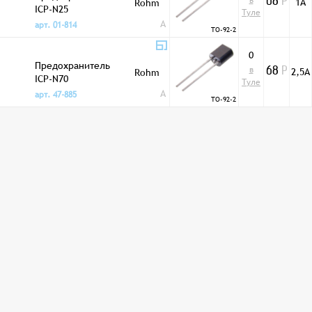
в
1А
Rohm
68
Р
ICP-N25
Туле
A
арт. 01-814
TO-92-2
0
Предохранитель
в
2,5А
Rohm
68
Р
ICP-N70
Туле
A
арт. 47-885
TO-92-2