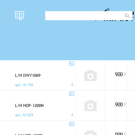
L/H CMK54XT
Pioneer
900
Р
(PEA1179)
A
арт. 86-775
L/H DWY1069
900
Р
A
арт. 41-192
L/H HOP-1200N
900
Р
A
арт. 63-829