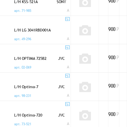
L/H KSS-521A
SONY
900
Р
A
арт. 71-985
L/H LG 3041RBD001A
900
Р
A
арт. 49-296
L/H OPTIMA 725B2
JVC
900
Р
A
арт. 02-069
L/H Optima-7
JVC
900
Р
A
арт. 98-231
L/H Optima-720
JVC
900
Р
A
арт. 73-521