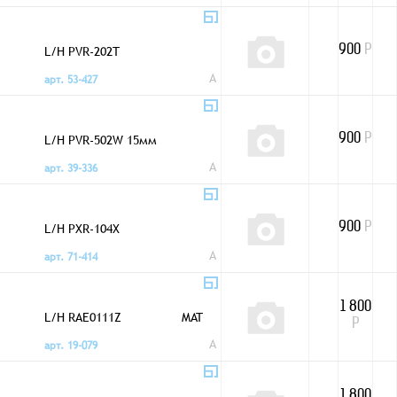
L/H PVR-202T
900
Р
A
арт. 53-427
L/H PVR-502W 15мм
900
Р
A
арт. 39-336
L/H PXR-104X
900
Р
A
арт. 71-414
1 800
L/H RAE0111Z
MAT
Р
A
арт. 19-079
1 800