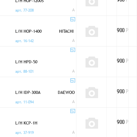
L/H HOP-1200S
900
Р
A
арт. 77-208
L/H HOP-1400
HITACHI
900
Р
A
арт. 16-142
L/H HPD-50
900
Р
A
арт. 88-101
L/H IDP-300A
DAEWOO
900
Р
A
арт. 11-094
L/H KCP-1H
900
Р
A
арт. 37-919