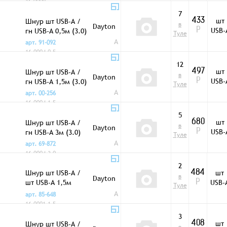
16-0009
7
шт
Шнур шт USB-A /
433
в
Dayton
USB-
гн USB-A 0,5м (3.0)
Р
Туле
A
арт. 91-092
16-0004-0.5
12
шт
Шнур шт USB-A /
497
в
Dayton
USB-
гн USB-A 1,5м (3.0)
Р
Туле
A
арт. 00-256
16-0004-1.5
5
шт
Шнур шт USB-A /
680
в
Dayton
USB-
гн USB-A 3м (3.0)
Р
Туле
A
арт. 69-872
16-0004-3.0
2
Шнур шт USB-A /
шт
484
в
Dayton
шт USB-A 1,5м
USB-
Р
Туле
(3.0)
A
арт. 85-648
16-0001-1.5
3
шт
Шнур шт USB-A /
408