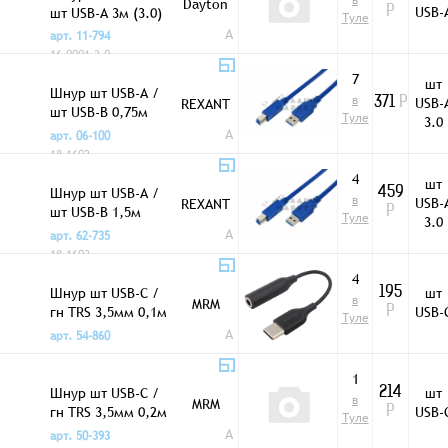
в
Dayton
USB-
шт USB-A 3м (3.0)
Р
Туле
A
арт. 11-794
16-0001-3.0
7
шт
Шнур шт USB-A /
в
USB-
REXANT
371
Р
шт USB-B 0,75м
Туле
3.0
(3.0)
A
арт. 06-100
18-1602
4
шт
Шнур шт USB-A /
459
в
USB-
REXANT
шт USB-B 1,5м
Р
Туле
3.0
(3.0)
A
арт. 62-735
18-1603
4
Шнур шт USB-C /
шт
195
в
MRM
гн TRS 3,5мм 0,1м
USB-
Р
Туле
черный
A
арт. 54-860
1
Шнур шт USB-C /
шт
214
в
MRM
гн TRS 3,5мм 0,2м
USB-
Р
Туле
KY100 черный
A
арт. 50-393