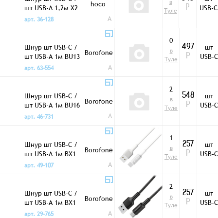
в
hoco
шт USB-A 1,2м X2
USB-C
Р
Туле
золото
A
арт. 36-128
0
Шнур шт USB-C /
шт
497
в
Borofone
шт USB-A 1м BU13
USB-C
Р
Туле
черный
A
арт. 63-554
2
Шнур шт USB-C /
шт
548
в
Borofone
шт USB-A 1м BU16
USB-C
Р
Туле
красный
A
арт. 46-731
1
Шнур шт USB-C /
шт
257
в
Borofone
шт USB-A 1м BX1
USB-C
Р
Туле
белый
A
арт. 49-107
2
Шнур шт USB-C /
шт
257
в
Borofone
шт USB-A 1м BX1
USB-C
Р
Туле
черный
A
арт. 29-765