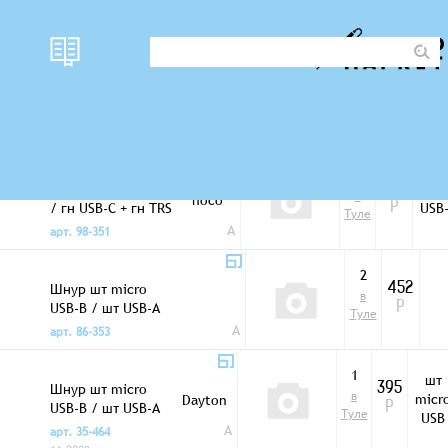
наличи
Фото
цена
Тип
Шнуры USB 3.0
е
0
Переход шт USB-C
шт
690
в
hoco
/ гн USB-C + гн TRS
USB
Р
Туле
3,5мм LS26
A
арт. 98-351
2
Шнур шт micro
452
в
USB-B / шт USB-A
Р
Туле
1,8м (3.0)
A
арт. 86-353
1
шт
Шнур шт micro
395
в
micr
Dayton
USB-B / шт USB-A
Р
Туле
USB
1м (3.0)
A
арт. 35-464