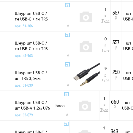
1
Шнур шт USB-C /
шт
357
в
гн USB-C + гн TRS
USB-
Р
Туле
3,5мм 0,2м CQ004
A
арт. 51-306
0
Шнур шт USB-C /
шт
357
в
гн USB-C + гн TRS
USB-
Р
Туле
3,5мм 0,2м CQ014
A
арт. 45-963
9
Шнур шт USB-C /
шт
250
в
шт TRS 3,5мм
USB-
Р
Туле
CQ002 1м
A
арт. 51-039
1
Шнур шт USB-C /
шт
660
в
hoco
шт USB-A 1,2м U76
USB-C
Р
Туле
черный
A
арт. 35-079
1
Шнур шт USB-C /
шт
343