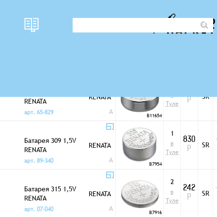
наличи
Корпус
цена
Тип
Батареи дисковые
е
2
Батарея 303 1,5V
850
в
SR
RENATA
RENATA
Р
Туле
A
арт. 65-829
B11654
1
Батарея 309 1,5V
830
в
SR
RENATA
RENATA
Р
Туле
A
арт. 89-340
B7954
2
Батарея 315 1,5V
242
в
SR
RENATA
RENATA
Р
Туле
A
арт. 07-040
B7916