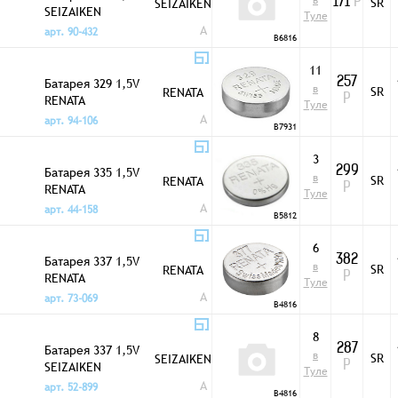
в
SR
SEIZAIKEN
171
Р
SEIZAIKEN
Туле
A
арт. 90-432
B6816
11
Батарея 329 1,5V
257
в
SR
RENATA
RENATA
Р
Туле
A
арт. 94-106
B7931
3
Батарея 335 1,5V
299
в
SR
RENATA
RENATA
Р
Туле
A
арт. 44-158
B5812
6
Батарея 337 1,5V
382
в
SR
RENATA
RENATA
Р
Туле
A
арт. 73-069
B4816
8
Батарея 337 1,5V
287
в
SR
SEIZAIKEN
SEIZAIKEN
Р
Туле
A
арт. 52-899
B4816