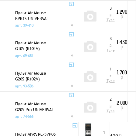
3
Пульт Air Mouse
1 290
в
BPR1S UNIVERSAL
Р
Туле
A
арт. 39-410
3
Пульт Air Mouse
1 430
в
G10S (R101V)
Р
Туле
UNIVERSAL
A
арт. 69-681
1
Пульт Air Mouse
1 700
в
G20S (R102V)
Р
Туле
UNIVERSAL
A
арт. 93-506
2
Пульт Air Mouse
2 000
в
G20S Pro UNIVERSAL
Р
Туле
A
арт. 74-566
1
Пульт AIWA RC-5VP06