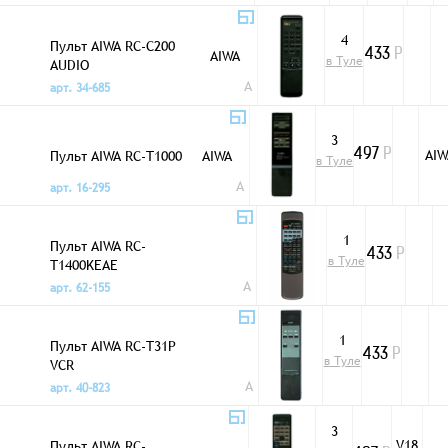
4
Пульт AIWA RC-C200
AIWA
433
Р
в Туле
AUDIO
A
арт. 34-685
3
Пульт AIWA RC-T1000
AIW
AIWA
497
Р
в Туле
A
арт. 16-295
1
Пульт AIWA RC-
433
Р
в Туле
T1400KEAE
A
арт. 62-155
1
Пульт AIWA RC-T31P
433
Р
в Туле
VCR
A
арт. 40-823
3
V18
Пульт AIWA RC-