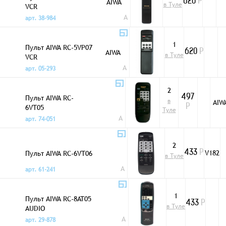
AIWA
620
Р
в Туле
VCR
A
арт. 38-984
1
Пульт AIWA RC-5VP07
AIWA
620
Р
в Туле
VCR
A
арт. 05-293
2
Пульт AIWA RC-
497
в
AIW
6VT05
Р
Туле
A
арт. 74-051
2
Пульт AIWA RC-6VT06
V182
433
Р
в Туле
A
арт. 61-241
1
Пульт AIWA RC-8AT05
433
Р
в Туле
AUDIO
A
арт. 29-878