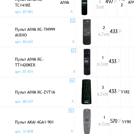
в
AI
AIWA
497
Р
2
TC141KE
Туле
A
арт. 87-981
2
Пульт AIWA RC-TN999
433
Р
в Туле
AUDIO
A
арт. 84-241
1
Пульт AIWA RC-
433
Р
в Туле
TT1420KER
A
арт. 81-931
3
Пульт AIWA RC-ZVT16
V182
433
Р
в Туле
A
арт. 80-337
1
Пульт AKAI 4GA1-901
V190
570
Р
в Туле
A
арт. 31-878