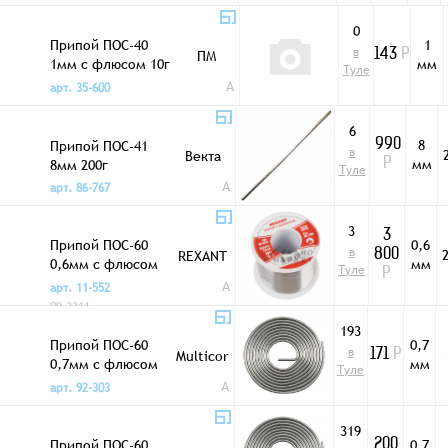
0
Припой ПОС-40
1
в
ПМ
143
Р
1мм с флюсом 10г
мм
Туле
в колбе
A
арт. 35-600
6
8
Припой ПОС-41
990
в
Векта
мм
8мм 200г
Р
Туле
A
арт. 86-767
3
3
Припой ПОС-60
0,6
в
2
REXANT
800
0,6мм с флюсом
мм
Туле
Р
250г
A
арт. 11-552
09-3311
193
Припой ПОС-60
0,7
в
Multicor
171
Р
0,7мм с флюсом
мм
Туле
3м 2 канала без
A
арт. 92-303
упак
319
Припой ПОС-60
0,7
200