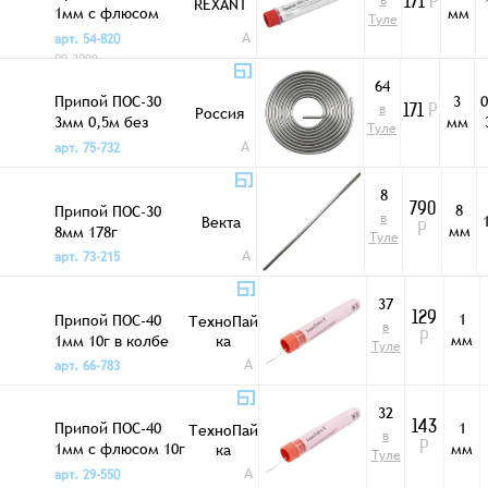
в
REXANT
171
Р
1мм с флюсом
мм
Туле
10г в колбе
A
арт. 54-820
09-3099
64
Припой ПОС-30
3
0
в
Россия
171
Р
3мм 0,5м без
мм
Туле
упаковки
A
арт. 75-732
8
8
Припой ПОС-30
790
в
Векта
мм
8мм 178г
Р
Туле
A
арт. 73-215
37
1
Припой ПОС-40
129
ТехноПай
в
мм
1мм 10г в колбе
ка
Р
Туле
A
арт. 66-783
32
Припой ПОС-40
1
143
ТехноПай
в
1мм с флюсом 10г
мм
ка
Р
Туле
в колбе
A
арт. 29-550