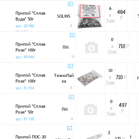
6
Припой "Сплав
484
в
SOLINS
Вуда" 50г
Р
Туле
A
арт. 20-980
09-3493
0
Припой "Сплав
в
ПМ
710
Р
Розе" 100г
Туле
A
арт. 89-844
10
Припой "Сплав
ТехноПай
в
1
710
Р
Розе" 100г
ка
Туле
A
арт. 81-934
0
Припой "Сплав
497
в
ПМ
Розе" 50г
Р
Туле
A
арт. 87-190
2
Припой ПОС-30
1