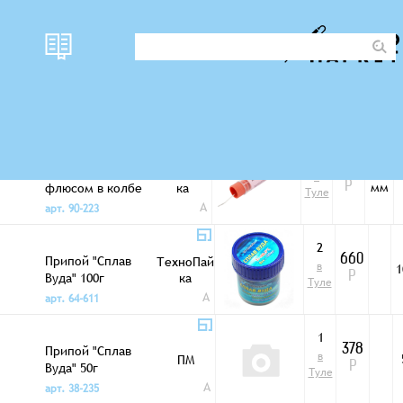
наличи
Свинцово-оловянные
Фото
цена
D
е
припои
15
1
Олово 1мм с
222
ТехноПай
в
мм
флюсом в колбе
ка
Р
Туле
A
арт. 90-223
2
Припой "Сплав
660
ТехноПай
в
1
Вуда" 100г
ка
Р
Туле
A
арт. 64-611
1
Припой "Сплав
378
в
ПМ
Вуда" 50г
Р
Туле
A
арт. 38-235