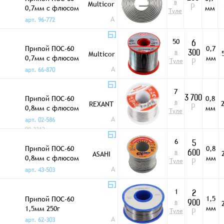
в
Multicor
0,7мм с флюсом
мм
Р
Туле
3м 5 каналов без
A
арт. 96-772
упак
50
6
Припой ПОС-60
0,7
в
Multicor
300
0,7мм с флюсом
мм
Туле
Р
500г
A
арт. 66-870
7
Припой ПОС-60
0,8
3 700
в
2
REXANT
0,8мм с флюсом
мм
Р
Туле
250г
A
арт. 02-586
09-3312
6
5
Припой ПОС-60
0,8
в
ASAHI
600
0,8мм с флюсом
мм
Туле
Р
250г
A
арт. 43-503
1
2
1,5
Припой ПОС-60
в
900
мм
1,5мм 250г
Туле
Р
A
арт. 62-303