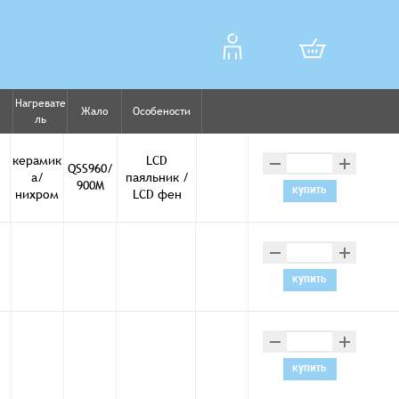
Нагревате
Жало
Особености
ль
–
+
керамик
LCD
QSS960/
а/
паяльник /
900M
купить
нихром
LCD фен
–
+
купить
–
+
купить