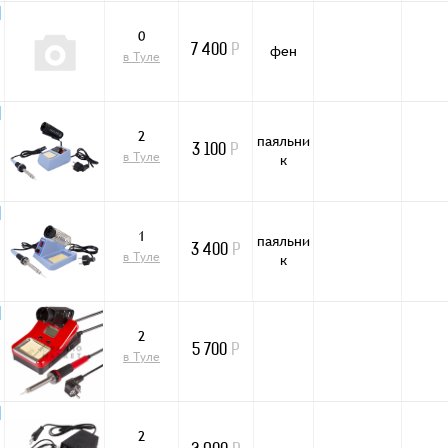
0
фен
7 400
Р
в Туле
2
паяльни
3 100
Р
в Туле
к
1
паяльни
3 400
Р
в Туле
к
2
5 700
Р
в Туле
2