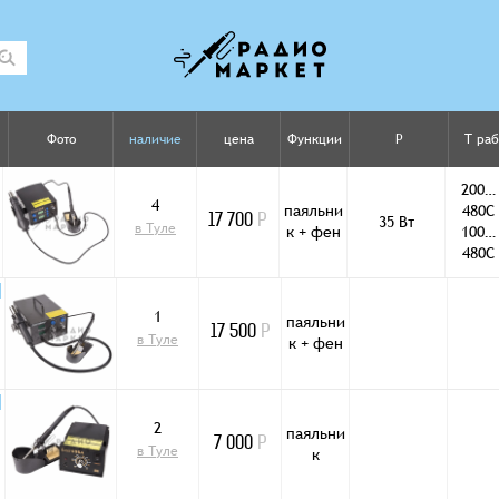
Фото
наличие
цена
Функции
P
T раб
200…
4
паяльни
480С
35 Вт
17 700
Р
в Туле
к + фен
100…
480С
1
паяльни
17 500
Р
в Туле
к + фен
2
паяльни
7 000
Р
в Туле
к