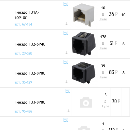
10
Гнездо TJ1A-
в
10
36
Р
10P10C
Туле
A
арт. 67-134
178
в
Гнездо TJ2-6P4C
6
51
Р
Туле
A
арт. 29-520
39
в
Гнездо TJ2-8P8C
8
83
Р
Туле
A
арт. 35-129
3
в
Гнездо TJ3-8P8C
70
Р
Туле
A
арт. 95-436
1