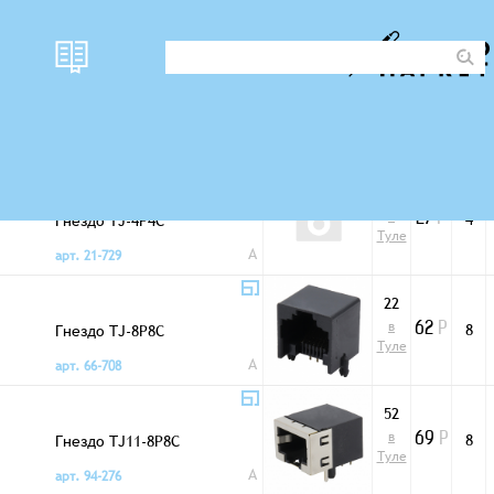
наличи
N
Фото
цена
Разъемы TJ
е
мест
30
в
Гнездо TJ-4P4C
4
27
Р
Туле
A
арт. 21-729
22
в
Гнездо TJ-8P8C
8
62
Р
Туле
A
арт. 66-708
52
в
Гнездо TJ11-8P8C
8
69
Р
Туле
A
арт. 94-276