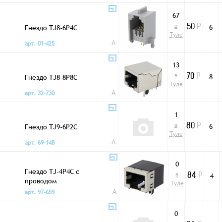
67
в
Гнездо TJ8-6P4C
6
50
Р
Туле
A
арт. 01-425
13
в
Гнездо TJ8-8P8C
8
70
Р
Туле
A
арт. 32-730
1
в
Гнездо TJ9-6P2C
6
80
Р
Туле
A
арт. 69-148
0
Гнездо TJ-4P4C с
в
4
84
Р
проводом
Туле
A
арт. 97-659
0