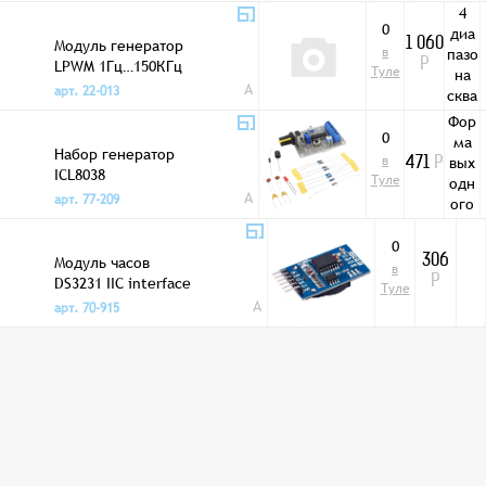
4
0
диа
Модуль генератор
1 060
в
пазо
LPWM 1Гц…150КГц
Р
Туле
на
A
арт. 22-013
сква
жно
Фор
сть
0
ма
Набор генератор
0…
в
вых
471
Р
ICL8038
100%
Туле
одн
A
Uвы
арт. 77-209
ого
х =
сигн
U
ала
0
пит
Модуль часов
306
-
в
I
DS3231 IIC interface
Р
сину
Туле
вых
A
с,
арт. 70-915
5…
меа
30м
ндр,
А
треу
голь
ник