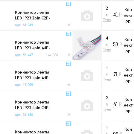
2
Кон
Коннектор ленты
в
нект
41
Р
LED IP23 2pin C2P-
Туле
ор
8-F 0,15m
A
арт. 61-349
4
Кон
Коннектор ленты
в
нект
59
Р
LED IP23 4pin A4P-
Туле
ор
10 0,15m
A
арт. 53-447
144-008
1
Кон
Коннектор ленты
в
нект
71
Р
LED IP23 4pin A4P-
Туле
ор
12 0,15m
A
арт. 17-099
2
Кон
Коннектор ленты
в
нект
61
Р
LED IP23 4pin C4P-
Туле
ор
12-F 0,15m
A
арт. 31-186
1
Кон
Коннектор ленты