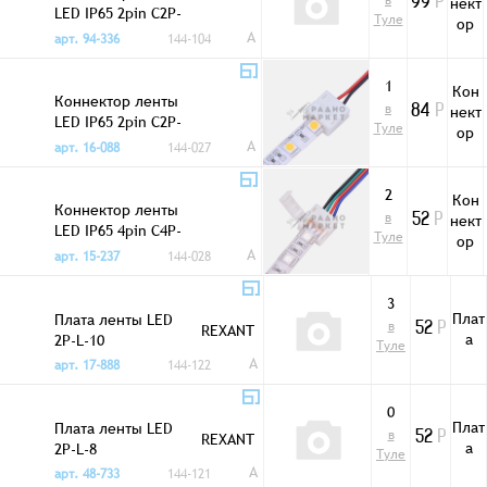
в
нект
99
Р
LED IP65 2pin C2P-
Туле
ор
10 + гн 5,5
A
арт. 94-336
144-104
1
Кон
Коннектор ленты
в
нект
84
Р
LED IP65 2pin C2P-
Туле
ор
10 0,15m
A
арт. 16-088
144-027
2
Кон
Коннектор ленты
в
нект
52
Р
LED IP65 4pin C4P-
Туле
ор
10 0,15m
A
арт. 15-237
144-028
3
Плат
Плата ленты LED
в
REXANT
52
Р
а
2P-L-10
Туле
A
арт. 17-888
144-122
0
Плат
Плата ленты LED
в
REXANT
52
Р
а
2P-L-8
Туле
A
арт. 48-733
144-121