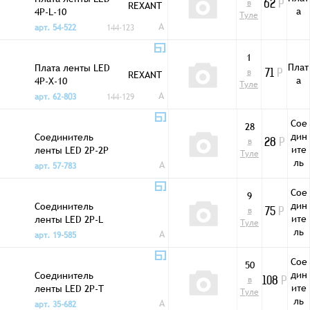
в
REXANT
62
Р
а
4P-L-10
Туле
A
арт. 54-522
144-123
1
Плат
Плата ленты LED
в
REXANT
71
Р
а
4P-X-10
Туле
A
арт. 62-803
144-129
Сое
28
дин
Соединитель
в
28
Р
ите
ленты LED 2P-2P
Туле
ль
A
арт. 57-783
Сое
9
дин
Соединитель
в
75
Р
ите
ленты LED 2P-L
Туле
ль
A
арт. 19-585
Сое
50
дин
Соединитель
в
108
Р
ите
ленты LED 2P-T
Туле
ль
A
арт. 35-682