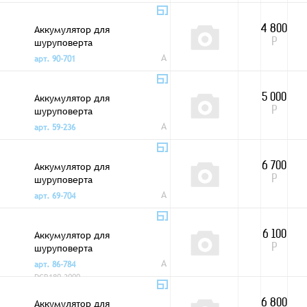
Аккумулятор для
4 800
шуруповерта
Р
DEWALT 12V 2,0Аh
A
арт. 90-701
Аккумулятор для
5 000
шуруповерта
Р
DEWALT 14,4V 2,0Аh
A
арт. 59-236
Аккумулятор для
6 700
шуруповерта
Р
DEWALT 18V 2,0Аh
A
арт. 69-704
Аккумулятор для
6 100
шуруповерта
Р
DEWALT 20V 3,0Ah
A
арт. 86-784
Li-ion
DCB180 3000
Аккумулятор для
6 800