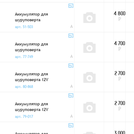
2,0Ah
Аккумулятор для
4 800
шуруповерта
Р
Интерскол 18V
A
арт. 51-503
1,5Ah
Аккумулятор для
4 700
шуруповерта
Р
Интерскол 18V
A
арт. 77-749
2,0Ah
Аккумулятор для
2 700
шуруповерта 12V
Р
1,3Аh плоский
A
арт. 80-868
Аккумулятор для
2 700
шуруповерта 12V
Р
1,3Аh с выступом
A
арт. 79-017
Аккумулятор для
3 000