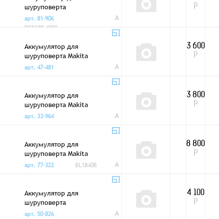
шуруповерта
Р
DEWALT 20V 4,0Ah
A
арт. 81-906
Li-ion
DCB180 4000
Аккумулятор для
3 600
шуруповерта Makita
Р
12V 2,0 Ah
A
арт. 47-481
Аккумулятор для
3 800
шуруповерта Makita
Р
18V 2,0 Ah
A
арт. 33-964
Аккумулятор для
8 800
шуруповерта Makita
Р
18V 4,0 Ah Li-Ion
A
арт. 77-322
BL1840B
Аккумулятор для
4 100
шуруповерта
Р
Интерскол 14,4V
A
арт. 50-826