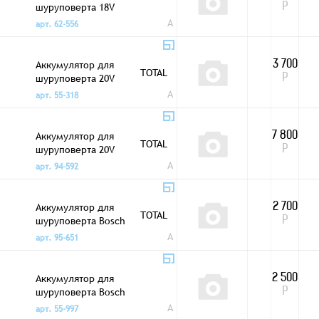
шуруповерта 18V
Р
4,0Ah Li-ion E0103
A
арт. 62-556
Аккумулятор для
3 700
TOTAL
шуруповерта 20V
Р
2,0Ah Li-ion
A
арт. 55-318
Аккумулятор для
7 800
TOTAL
шуруповерта 20V
Р
4,0Ah Li-ion
A
арт. 94-592
Аккумулятор для
2 700
TOTAL
шуруповерта Bosch
Р
GBA 12V 1,5Ah Li-ion
A
арт. 95-651
Аккумулятор для
2 500
шуруповерта Bosch
Р
GBA 12V 2,0Ah Li-ion
A
арт. 55-997