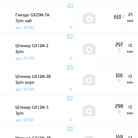
25
Гнездо GX25M-7A
610
Р
мм
7pin каб
A
арт. 47-523
12
Штекер GX12M-2
297
мм
2pin
Р
A
арт. 37-575
12
Штекер GX12M-2B
166
мм
2pin корп
Р
A
арт. 54-525
12
Штекер GX12M-3
298
мм
3pin
Р
A
арт. 27-927
12
Штекер GX12M-3B
169