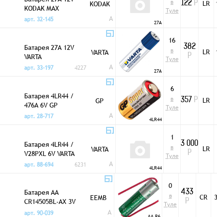
в
LR
KODAK
122
Р
KODAK MAX
Туле
A
арт. 32-145
27A
16
Батарея 27A 12V
382
в
LR
VARTA
VARTA
Р
Туле
A
арт. 33-197
4227
27A
6
Батарея 4LR44 /
в
LR
GP
357
Р
476A 6V GP
Туле
A
арт. 28-717
4LR44
1
Батарея 4LR44 /
3 000
в
LR
VARTA
V28PXL 6V VARTA
Р
Туле
A
арт. 88-694
6231
4LR44
0
Батарея AA
433
в
CR
3
EEMB
CR14505BL-AX 3V
Р
Туле
EEMB
A
арт. 90-039
AA R6