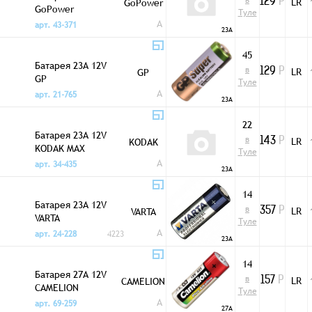
в
LR
GoPower
129
Р
GoPower
Туле
A
арт. 43-371
23A
45
Батарея 23A 12V
в
LR
GP
129
Р
GP
Туле
A
арт. 21-765
23A
22
Батарея 23A 12V
в
LR
KODAK
143
Р
KODAK MAX
Туле
A
арт. 34-435
23A
14
Батарея 23A 12V
в
LR
VARTA
357
Р
VARTA
Туле
A
арт. 24-228
4223
23A
14
Батарея 27A 12V
в
LR
CAMELION
157
Р
CAMELION
Туле
A
арт. 69-259
27A