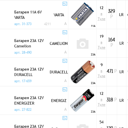
12
Батарея 11A 6V
329
в
LR
VARTA
VARTA
Р
Туле
A
арт. 31-373
4211
11A
19
Батарея 23A 12V
164
в
LR
CAMELION
Camelion
Р
Туле
A
арт. 28-490
23A
9
Батарея 23A 12V
в
LR
DURACELL
471
Р
DURACELL
Туле
A
арт. 17-659
23A
12
Батарея 23A 12V
в
LR
ENERGIZ
318
Р
ENERGIZER
Туле
A
арт. 27-822
23A
54
Батарея 23A 12V