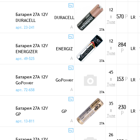
12
Батарея 27A 12V
в
LR
DURACELL
570
Р
DURACELL
Туле
A
арт. 23-241
27A
12
Батарея 27A 12V
284
в
LR
ENERGIZ
ENERGIZER
Р
Туле
A
арт. 49-525
27A
45
Батарея 27A 12V
в
LR
GoPower
153
Р
GoPower
Туле
A
арт. 72-658
27A
35
Батарея 27A 12V
230
в
LR
GP
GP
Р
Туле
A
арт. 13-811
27A
26
Батарея 27A 12V