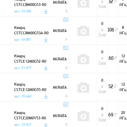
в
MURATA
32
Р
CSTCC8M00G53-R0
МГц
Туле
8,0MHz
A
арт. 54-282
0
Кварц
8
в
MURATA
106
Р
CSTCC8M00G53A-R0
МГц
Туле
8,0MHz
A
арт. 43-851
0
Кварц
12
в
MURATA
60
Р
CSTCE12M0G52-R0
МГц
Туле
12,0MHz
A
арт. 51-977
0
Кварц
12
в
MURATA
52
Р
CSTCE12M0G55-R0
МГц
Туле
12,0MHz
A
арт. 70-660
0
Кварц
20
в
MURATA
69
Р
CSTCE20M0V53-R0
МГц
Туле
20,0MHz
A
арт. 33-927