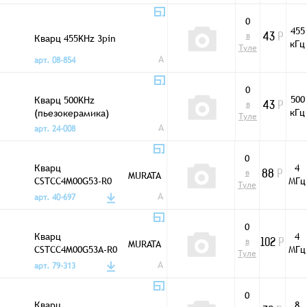
0
455
в
Кварц 455KHz 3pin
43
Р
кГц
Туле
A
арт. 08-854
0
500
Кварц 500KHz
в
43
Р
кГц
(пьезокерамика)
Туле
A
арт. 24-008
0
Кварц
4
в
MURATA
88
Р
CSTCC4M00G53-R0
МГц
Туле
4,0MHz
A
арт. 40-697
0
Кварц
4
в
MURATA
102
Р
CSTCC4M00G53A-R0
МГц
Туле
4,0MHz
A
арт. 79-313
0
Кварц
8