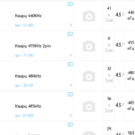
41
440
в
Кварц 440KHz
43
Р
кГц
Туле
A
арт. 12-382
0
455
в
Кварц 455KHz 2pin
43
Р
кГц
Туле
A
арт. 77-350
32
480
в
Кварц 480kHz
43
Р
кГц
Туле
A
арт. 30-747
36
485
в
Кварц 485kHz
43
Р
кГц
Туле
A
арт. 67-965
29
503