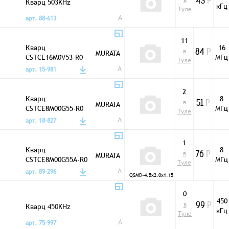
в
Кварц 503KHz
43
Р
кГц
Туле
A
арт. 88-613
11
Кварц
16
в
MURATA
84
Р
CSTCE16M0V53-R0
МГц
Туле
16,0MHz
A
арт. 15-981
2
Кварц
8
в
MURATA
51
Р
CSTCE8M00G55-R0
МГц
Туле
8,0MHz
A
арт. 18-827
1
Кварц
8
в
MURATA
76
Р
CSTCE8M00G55A-R0
МГц
Туле
8,0MHz
A
арт. 89-296
QSMD-4.5x2.0x1.15
0
450
в
Кварц 450KHz
99
Р
кГц
Туле
A
арт. 75-997