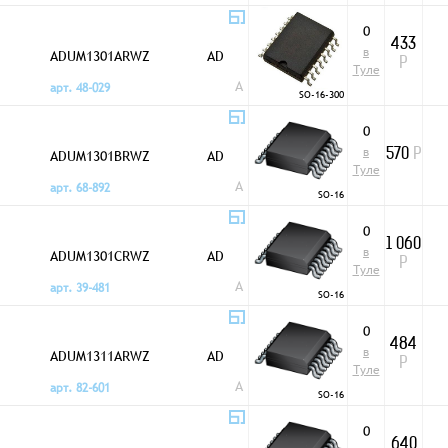
0
433
в
ADUM1301ARWZ
AD
Р
Туле
A
арт. 48-029
SO-16-300
0
в
ADUM1301BRWZ
AD
570
Р
Туле
A
арт. 68-892
SO-16
0
1 060
в
ADUM1301CRWZ
AD
Р
Туле
A
арт. 39-481
SO-16
0
484
в
ADUM1311ARWZ
AD
Р
Туле
A
арт. 82-601
SO-16
0
640