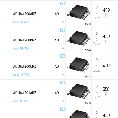
0
459
в
ADUM1200ARZ
AD
Р
Туле
A
арт. 34-492
SO-8
0
459
в
ADUM1200BRZ
AD
Р
Туле
A
арт. 01-980
SO-8
0
в
ADUM1200CRZ
AD
570
Р
Туле
A
арт. 18-720
SO-8
0
358
в
ADUM1201ARZ
AD
Р
Туле
A
арт. 83-010
SO-8
0
459