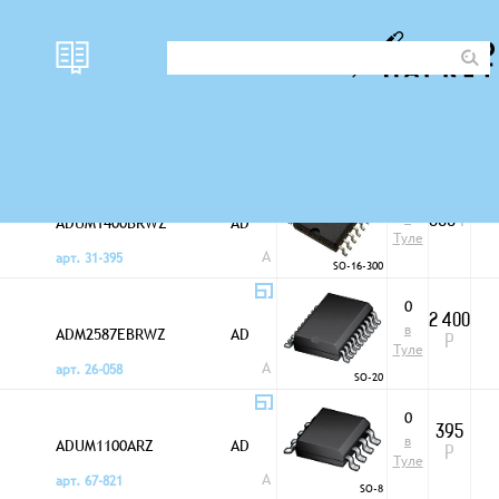
наличи
Изоляторы цифровых
Корпус
цена
е
сигналов
2
в
ADUM1400BRWZ
AD
500
Р
Туле
A
арт. 31-395
SO-16-300
0
2 400
в
ADM2587EBRWZ
AD
Р
Туле
A
арт. 26-058
SO-20
0
395
в
ADUM1100ARZ
AD
Р
Туле
A
арт. 67-821
SO-8