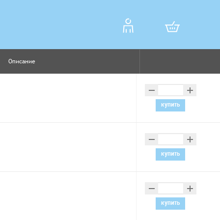
Описание
–
+
купить
–
+
купить
–
+
купить