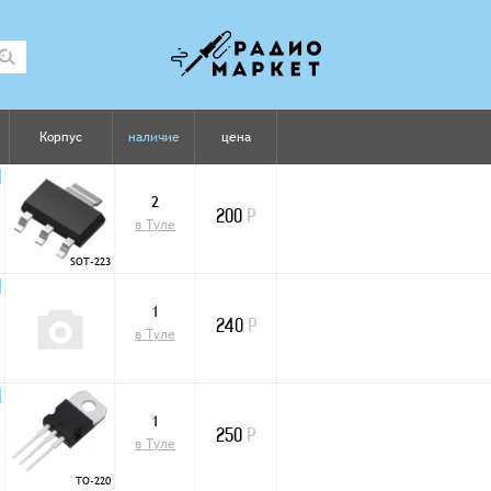
Корпус
наличие
цена
2
N
200
Р
в Туле
SOT-223
1
N
240
Р
в Туле
1
N
250
Р
в Туле
TO-220