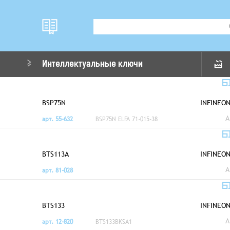
Интеллектуальные ключи
BSP75N
INFINEO
A
арт. 55-632
BSP75N ELFA 71-015-38
BTS113A
INFINEO
A
арт. 81-028
BTS133
INFINEO
A
арт. 12-820
BTS133BKSA1