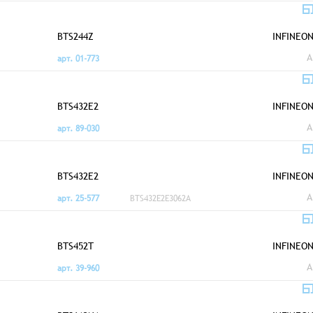
BTS244Z
INFINEO
A
арт. 01-773
BTS432E2
INFINEO
A
арт. 89-030
BTS432E2
INFINEO
A
арт. 25-577
BTS432E2E3062A
BTS452T
INFINEO
A
арт. 39-960