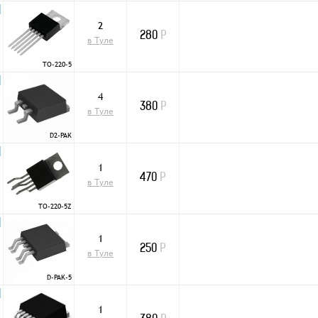
2
N
280
Р
в Туле
TO-220-5
4
N
380
Р
в Туле
D2-PAK
1
N
470
Р
в Туле
TO-220-5Z
1
N
250
Р
в Туле
D-PAK-5
1