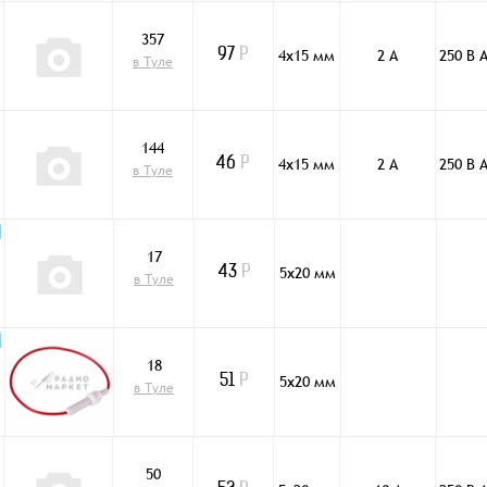
357
4х15 мм
2 А
250 В 
97
Р
в Туле
144
4х15 мм
2 А
250 В 
46
Р
в Туле
17
5х20 мм
43
Р
в Туле
18
5х20 мм
51
Р
в Туле
50