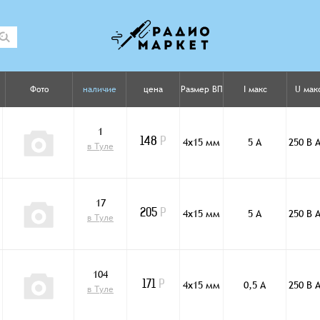
Фото
наличие
цена
Размер ВП
I макс
U мак
1
4х15 мм
5 А
250 В 
148
Р
в Туле
17
4х15 мм
5 А
250 В 
205
Р
в Туле
104
4х15 мм
0,5 А
250 В 
171
Р
в Туле