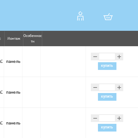
Особеннос
с
Монтаж
ти
–
+
AC
панель
купить
–
+
AC
панель
купить
–
+
AC
панель
купить